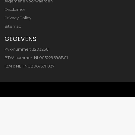
Algemene voorwaarden
Disclaimer
Privacy Policy
Sitemap
GEGEVENS
Kvk-nummer: 32032561
BTW-nummer: NL005229698B01
IBAN: NL11INGB0675711037