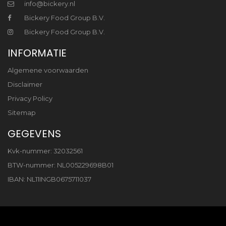
info@bickery.nl
Bickery Food Group B.V.
Bickery Food Group B.V.
INFORMATIE
Algemene voorwaarden
Disclaimer
Privacy Policy
Sitemap
GEGEVENS
Kvk-nummer: 32032561
BTW-nummer: NL005229698B01
IBAN: NL11INGB0675711037