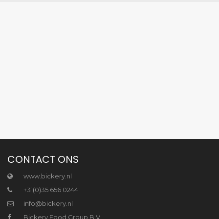
CONTACT ONS
www.bickery.nl
+31(0)35 656 0244
info@bickery.nl
Bickery Food Group B.V.