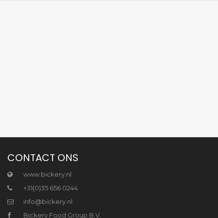
CONTACT ONS
www.bickery.nl
+31(0)35 656 0244
info@bickery.nl
Bickery Food Group B.V.