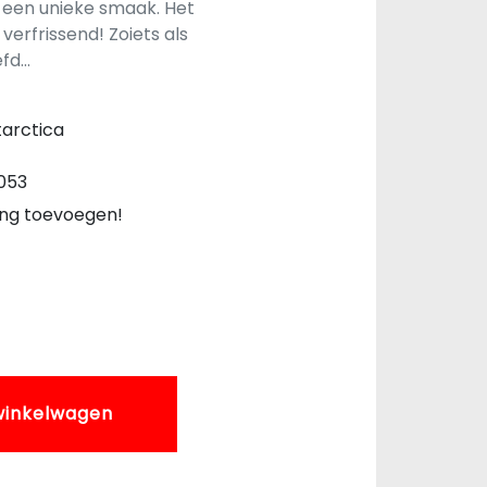
t een unieke smaak. Het
k verfrissend! Zoiets als
efd…
arctica
053
ing toevoegen!
winkelwagen