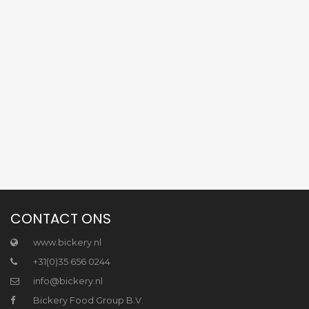
CONTACT ONS
www.bickery.nl
+31(0)35 656 0244
info@bickery.nl
Bickery Food Group B.V.