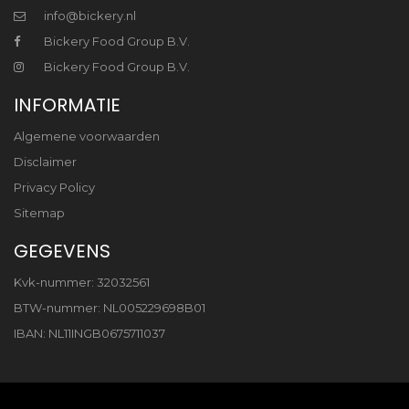
info@bickery.nl
Bickery Food Group B.V.
Bickery Food Group B.V.
INFORMATIE
Algemene voorwaarden
Disclaimer
Privacy Policy
Sitemap
GEGEVENS
Kvk-nummer: 32032561
BTW-nummer: NL005229698B01
IBAN: NL11INGB0675711037