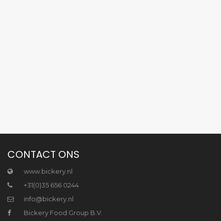
CONTACT ONS
www.bickery.nl
+31(0)35 656 0244
info@bickery.nl
Bickery Food Group B.V.