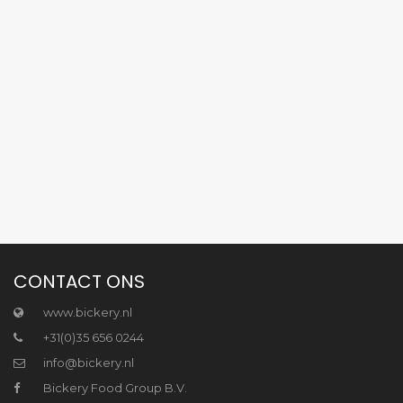
CONTACT ONS
www.bickery.nl
+31(0)35 656 0244
info@bickery.nl
Bickery Food Group B.V.