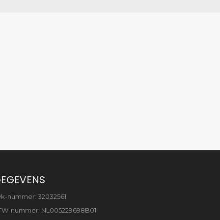
EGEVENS
vk-nummer: 32032561
TW-nummer: NL005229698B01