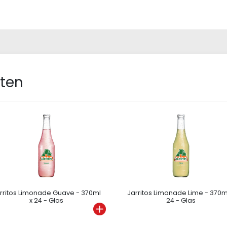
cten
rritos Limonade Guave - 370ml
Jarritos Limonade Lime - 370m
x 24 - Glas
24 - Glas