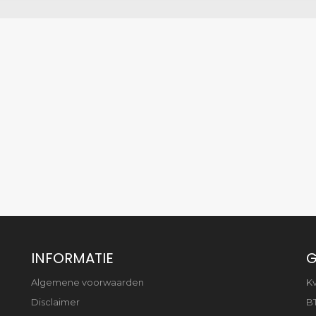
INFORMATIE
G
Algemene voorwaarden
K
Disclaimer
B