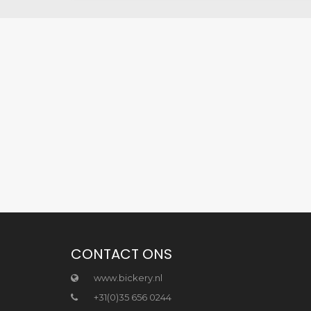
CONTACT ONS
www.bickery.nl
+31(0)35 656 0244