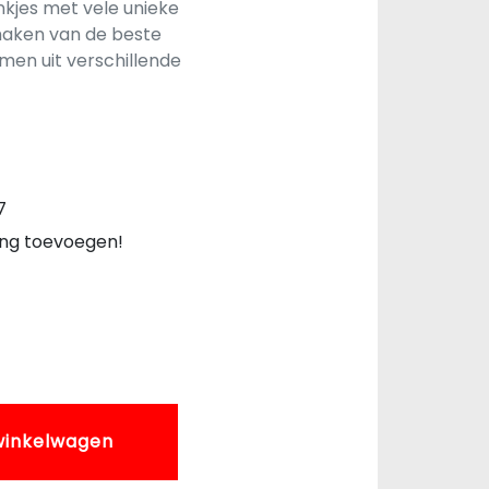
nkjes met vele unieke
maken van de beste
men uit verschillende
7
ing toevoegen!
winkelwagen