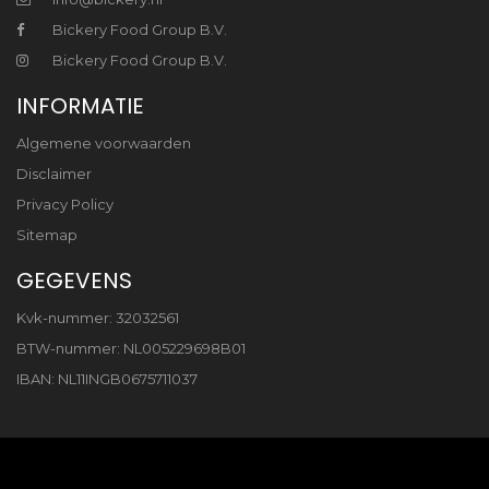
Bickery Food Group B.V.
Bickery Food Group B.V.
INFORMATIE
Algemene voorwaarden
Disclaimer
Privacy Policy
Sitemap
GEGEVENS
Kvk-nummer: 32032561
BTW-nummer: NL005229698B01
IBAN: NL11INGB0675711037