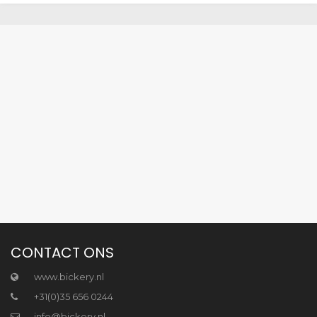
CONTACT ONS
www.bickery.nl
+31(0)35 656 0244
info@bickery.nl