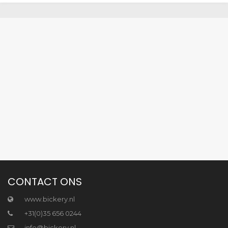
CONTACT ONS
www.bickery.nl
+31(0)35 656 0244
info@bickery.nl