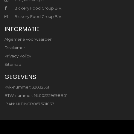
Bickery Food Group B.V.
Bickery Food Group B.V.
INFORMATIE
Algemene voorwaarden
Disclaimer
Privacy Policy
Sitemap
GEGEVENS
Kvk-nummer: 32032561
BTW-nummer: NL005229698B01
IBAN: NL11INGB0675711037