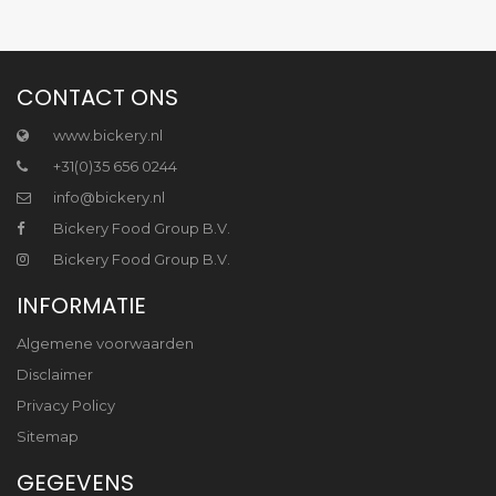
CONTACT ONS
www.bickery.nl
+31(0)35 656 0244
info@bickery.nl
Bickery Food Group B.V.
Bickery Food Group B.V.
INFORMATIE
Algemene voorwaarden
Disclaimer
Privacy Policy
Sitemap
GEGEVENS