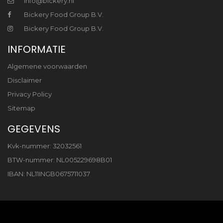
info@bickery.nl
Bickery Food Group B.V.
Bickery Food Group B.V.
INFORMATIE
Algemene voorwaarden
Disclaimer
Privacy Policy
Sitemap
GEGEVENS
Kvk-nummer: 32032561
BTW-nummer: NL005229698B01
IBAN: NL11INGB0675711037