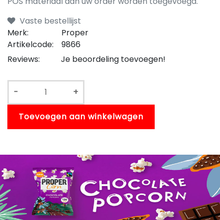
POS materiaal aan uw order worden toegevoegd.
Vaste bestellijst
Merk:
Proper
Artikelcode:
9866
Reviews:
Je beoordeling toevoegen!
-
+
Toevoegen aan winkelwagen