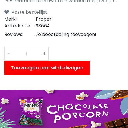
POS materiaal aan uw order worden toegevoegd.
Vaste bestellijst
Merk:
Proper
Artikelcode:
9866A
Reviews:
Je beoordeling toevoegen!
-
+
Toevoegen aan winkelwagen