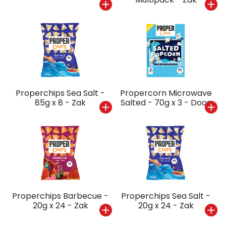
Properchips Sea Salt -
Propercorn Microwave
85g x 8 - Zak
Salted - 70g x 3 - Doos
Properchips Barbecue -
Properchips Sea Salt -
20g x 24 - Zak
20g x 24 - Zak