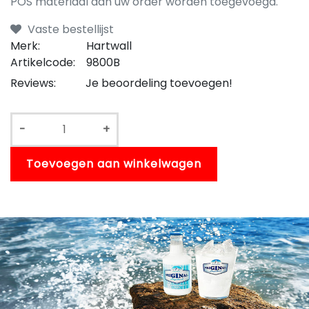
POS materiaal aan uw order worden toegevoegd.
Vaste bestellijst
Merk:
Hartwall
Artikelcode:
9800B
Reviews:
Je beoordeling toevoegen!
-
+
Toevoegen aan winkelwagen