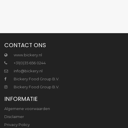
CONTACT ONS
www.bickery.nl
+31(0)35 656 0244
info@bickery.nl
Bickery Food Group B.V.
Bickery Food Group B.V.
INFORMATIE
Algemene voorwaarden
Disclaimer
Privacy Policy