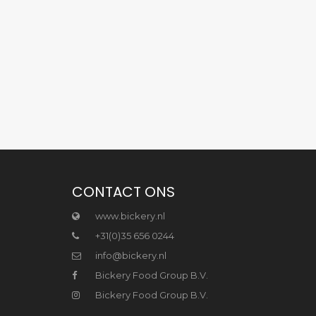
CONTACT ONS
www.bickery.nl
+31(0)35 656 0244
info@bickery.nl
Bickery Food Group B.V.
Bickery Food Group B.V.