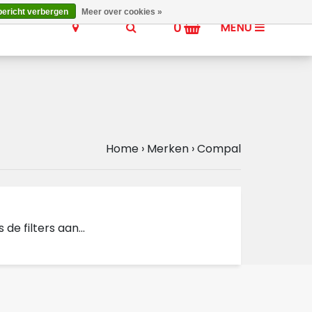
bericht verbergen
Meer over cookies »
0
MENU
Home
›
Merken
›
Compal
e filters aan...