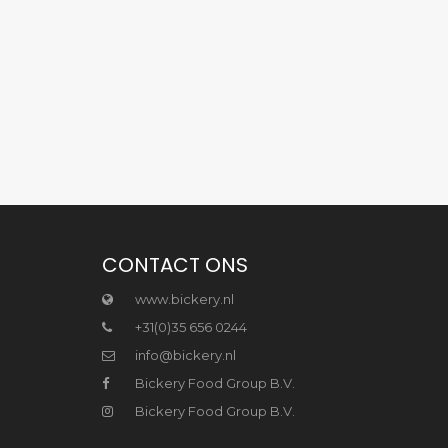
CONTACT ONS
www.bickery.nl
+31(0)35 656 0244
info@bickery.nl
Bickery Food Group B.V.
Bickery Food Group B.V.