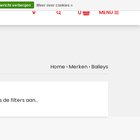
bericht verbergen
Meer over cookies »
0
MENU
Home
›
Merken
›
Baileys
e filters aan...