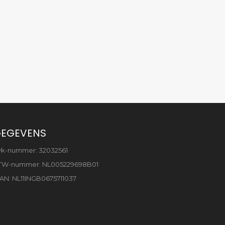
EGEVENS
vk-nummer: 32032561
TW-nummer: NL005229698B01
AN: NL11INGB0675711037