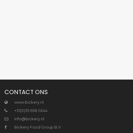
CONTACT ONS
www.bickery.nl
+31(0)35 656 0244
info@bickery.nl
Bickery Food Group B.V.