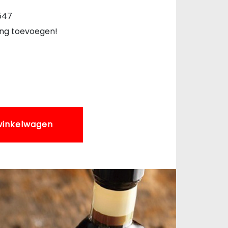
547
ing toevoegen!
winkelwagen