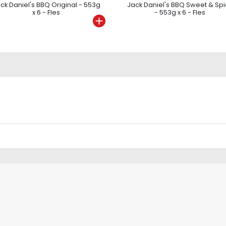
ck Daniel's BBQ Original - 553g
Jack Daniel's BBQ Sweet & Spi
x 6 - Fles
- 553g x 6 - Fles