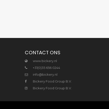
CONTACT ONS
www.bickery.nl
+31(0)35 656 0244
info@bickery.nl
Bickery Food Group B.V.
Bickery Food Group B.V.