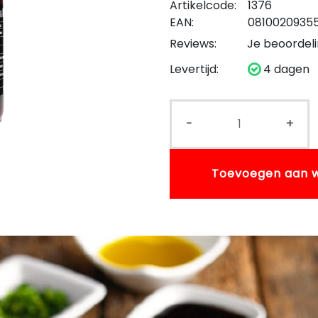
Artikelcode:
1376
EAN:
0810020935
Reviews:
Je beoordel
Levertijd:
4 dagen
-
+
Toevoegen aan 