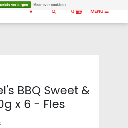
bericht verbergen
Meer over cookies »
0
MENU
el's BBQ Sweet &
g x 6 - Fles
s