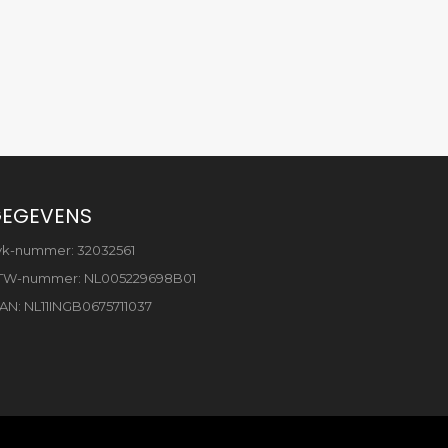
EGEVENS
vk-nummer: 32032561
TW-nummer: NL005229698B01
AN: NL11INGB0675711037