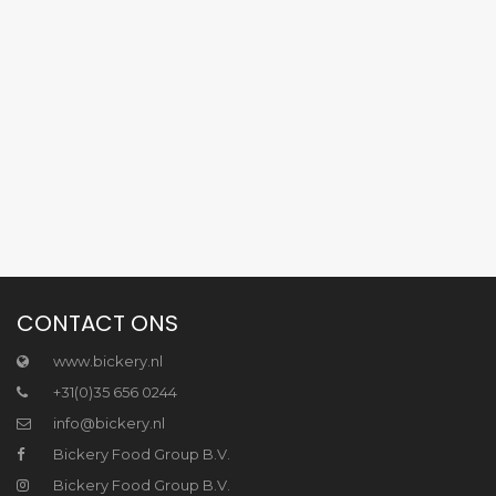
CONTACT ONS
www.bickery.nl
+31(0)35 656 0244
info@bickery.nl
Bickery Food Group B.V.
Bickery Food Group B.V.