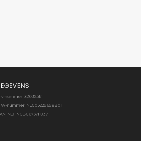
EGEVENS
vk-nummer: 32032561
TW-nummer: NL005229698B01
AN: NL11INGB0675711037