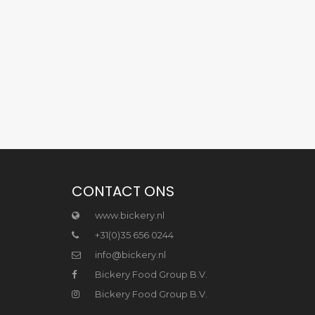
CONTACT ONS
www.bickery.nl
+31(0)35 656 0244
info@bickery.nl
Bickery Food Group B.V.
Bickery Food Group B.V.