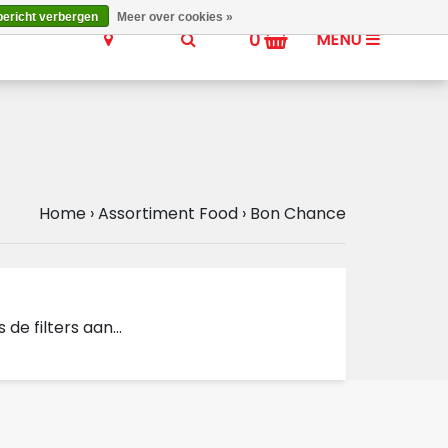
bericht verbergen
Meer over cookies »
0
MENU
Home
›
Assortiment Food
›
Bon Chance
e filters aan...