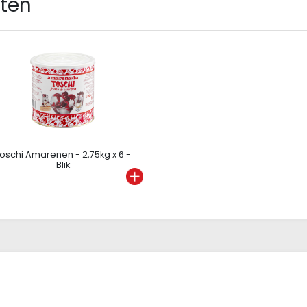
cten
oschi Amarenen - 2,75kg x 6 -
Blik