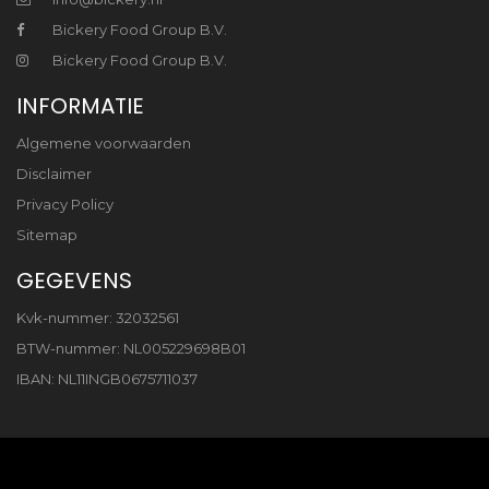
Bickery Food Group B.V.
Bickery Food Group B.V.
INFORMATIE
Algemene voorwaarden
Disclaimer
Privacy Policy
Sitemap
GEGEVENS
Kvk-nummer: 32032561
BTW-nummer: NL005229698B01
IBAN: NL11INGB0675711037