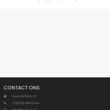
CONTACT ONS
www.bickery.nl
+31(0)35 656 0244
info@bickery.nl