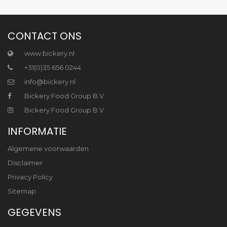
CONTACT ONS
www.bickery.nl
+31(0)35 656 0244
info@bickery.nl
Bickery Food Group B.V.
Bickery Food Group B.V.
INFORMATIE
Algemene voorwaarden
Disclaimer
Privacy Policy
Sitemap
GEGEVENS