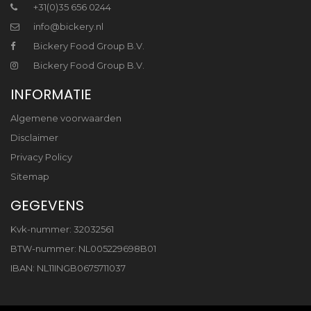
+31(0)35 656 0244
info@bickery.nl
Bickery Food Group B.V.
Bickery Food Group B.V.
INFORMATIE
Algemene voorwaarden
Disclaimer
Privacy Policy
Sitemap
GEGEVENS
Kvk-nummer: 32032561
BTW-nummer: NL005229698B01
IBAN: NL11INGB0675711037