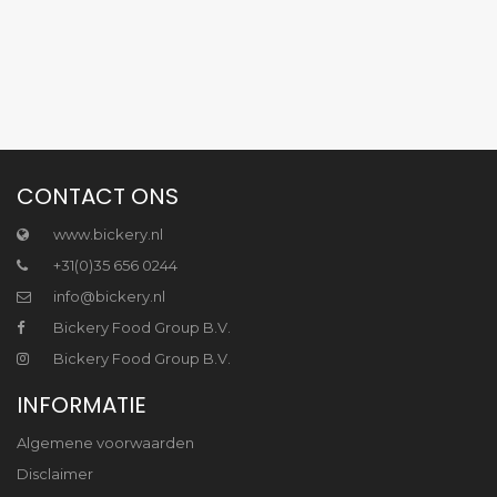
CONTACT ONS
www.bickery.nl
+31(0)35 656 0244
info@bickery.nl
Bickery Food Group B.V.
Bickery Food Group B.V.
INFORMATIE
Algemene voorwaarden
Disclaimer