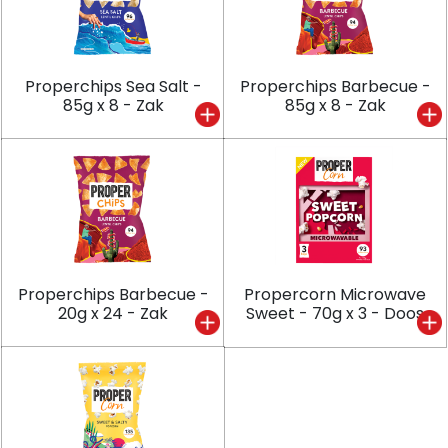
Properchips Sea Salt -
Properchips Barbecue -
85g x 8 - Zak
85g x 8 - Zak
Properchips Barbecue -
Propercorn Microwave
20g x 24 - Zak
Sweet - 70g x 3 - Doos