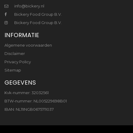
info@bickery.nl
Bickery Food Group B.V.
Bickery Food Group B.V.
INFORMATIE
Algemene voorwaarden
Disclaimer
Privacy Policy
Sitemap
GEGEVENS
Kvk-nummer: 32032561
BTW-nummer: NL005229698B01
IBAN: NL11INGB0675711037